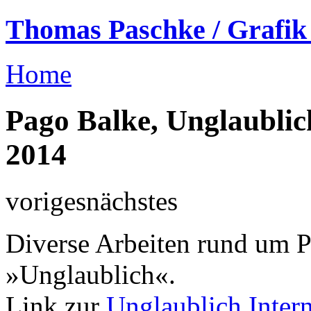
Thomas Paschke / Grafik 
Home
Pago Balke, Unglaublic
2014
voriges
nächstes
Diverse Arbeiten rund um 
»Unglaublich«.
Link zur
Unglaublich Intern