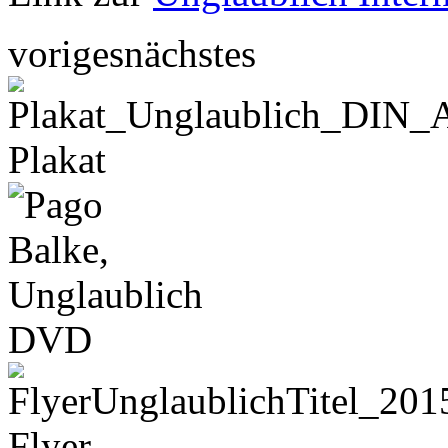
voriges
nächstes
Plakat
DVD
Flyer